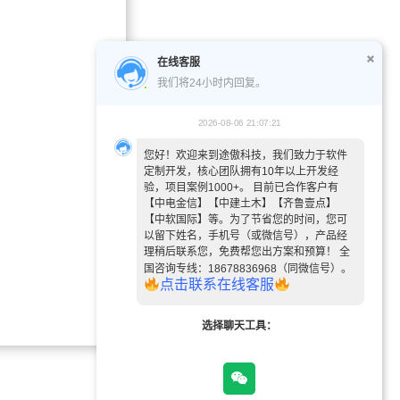
在线客服
我们将24小时内回复。
2026-08-06 21:07:21
您好！欢迎来到途傲科技，我们致力于软件
定制开发，核心团队拥有10年以上开发经
验，项目案例1000+。 目前已合作客户有
【中电金信】【中建土木】【齐鲁壹点】
【中软国际】等。为了节省您的时间，您可
以留下姓名，手机号（或微信号），产品经
理稍后联系您，免费帮您出方案和预算！ 全
国咨询专线：18678836968（同微信号）。
点
击
联
系
在
线
客
服
选择聊天工具：