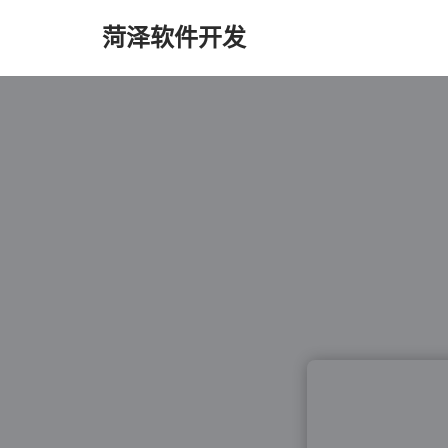
菏泽软件开发
跳
至
正
文