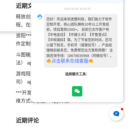
近期文章
2026-08-08 19:35:05
释放创意，领略艺术——书画APP小
您好！欢迎来到途傲科技，我们致力于软件
程，在线书法教育APP全面解析！
定制开发，核心团队拥有10年以上开发经
验，项目案例1000+。 目前已合作客户有
【中电金信】【中建土木】【齐鲁壹点】
资阳***软件定制开发维护（资阳***软
【中软国际】等。为了节省您的时间，您可
件定制开发维护公司） app开发
以留下姓名，手机号（或微信号），产品经
理稍后联系您，免费帮您出方案和预算！ 全
斗图输入法***开发（生成斗图的输入
国咨询专线：18678836968（同微信号）。
点
击
联
系
在
线
客
服
法） app开发
游戏陪玩***开发公司（做游戏陪玩公
选择聊天工具：
司） app开发
***开发企业思维方式（***开发企业思
维方式有哪些） app开发
近期评论