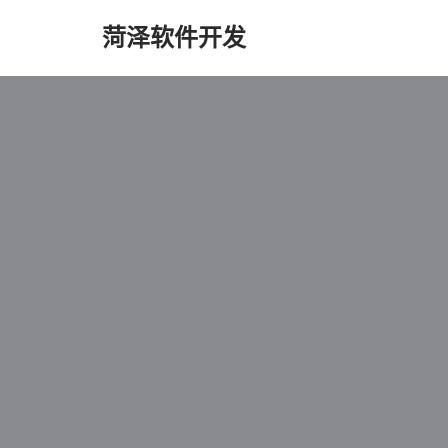
菏泽软件开发
跳
至
正
文