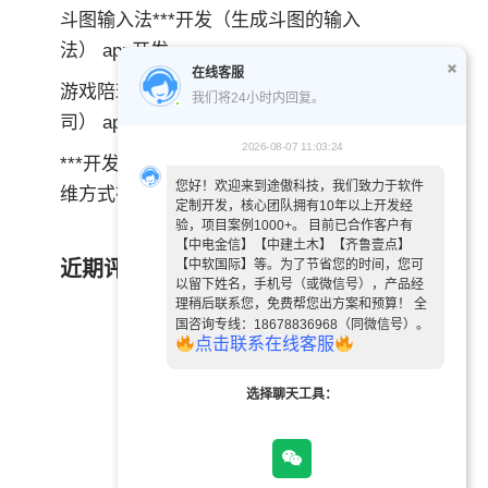
斗图输入法***开发（生成斗图的输入
法） app开发
在线客服
游戏陪玩***开发公司（做游戏陪玩公
我们将24小时内回复。
司） app开发
2026-08-07 11:03:24
***开发企业思维方式（***开发企业思
您好！欢迎来到途傲科技，我们致力于软件
维方式有哪些） app开发
定制开发，核心团队拥有10年以上开发经
验，项目案例1000+。 目前已合作客户有
【中电金信】【中建土木】【齐鲁壹点】
近期评论
【中软国际】等。为了节省您的时间，您可
以留下姓名，手机号（或微信号），产品经
理稍后联系您，免费帮您出方案和预算！ 全
国咨询专线：18678836968（同微信号）。
点
击
联
系
在
线
客
服
选择聊天工具：