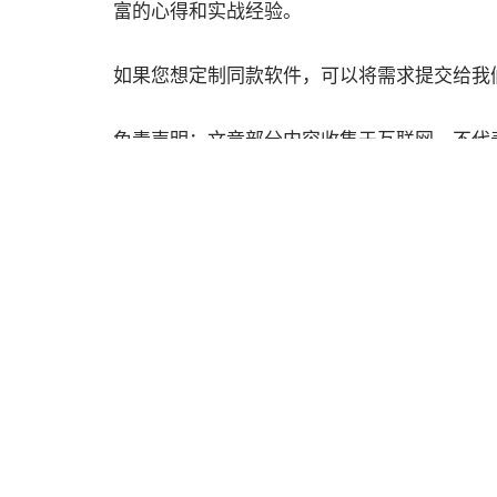
富的心得和实战经验。
如果您想定制同款软件，可以将需求提交给我
免责声明：文章部分内容收集于互联网，不代
标签:
任务
微信
流程
发表回复
要发表评论，您必须先
登录
。