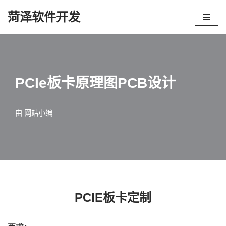
菏泽软件开发
跳
至
正
文
PCIe板卡原理图PCB设计
由
网站小编
PCIE
板卡定制