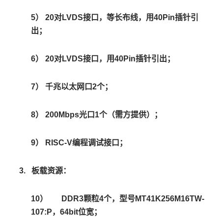
5）
20
对LVDS接口，等长布线，用40Pin插针引
出；
6）
20
对LVDS接口，用40Pin插针引出；
7）
千兆以太网口2个；
8）
200Mbps
光口1个（需方提供）；
9）
RISC-V
编程调试接口；
3.
板载资源：
10）
DDR3
颗粒4个，型号MT41K256M16TW-
107:P，64bit位宽；