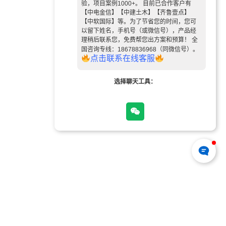
验，项目案例1000+。 目前已合作客户有
【中电金信】【中建土木】【齐鲁壹点】
【中软国际】等。为了节省您的时间，您可
以留下姓名，手机号（或微信号），产品经
理稍后联系您，免费帮您出方案和预算！ 全
国咨询专线：18678836968（同微信号）。
点
击
联
系
在
线
客
服
选择聊天工具：