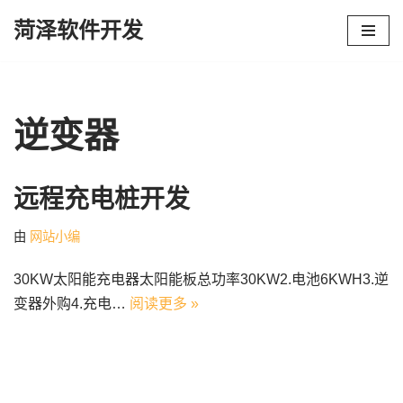
菏泽软件开发
跳
至
正
文
逆变器
远程充电桩开发
由
网站小编
30KW太阳能充电器太阳能板总功率30KW2.电池6KWH3.逆
变器外购4.充电…
阅读更多 »