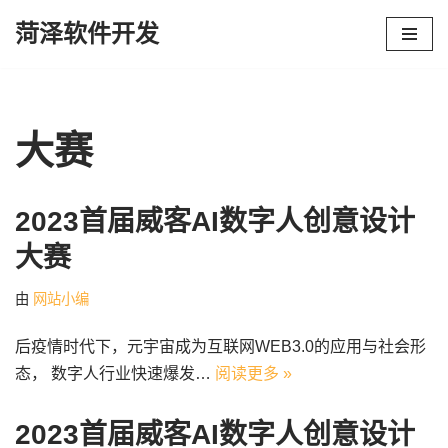
菏泽软件开发
跳
至
正
文
大赛
2023首届威客AI数字人创意设计
大赛
由
网站小编
后疫情时代下，元宇宙成为互联网WEB3.0的应用与社会形
态， 数字人行业快速爆发…
阅读更多 »
2023首届威客AI数字人创意设计