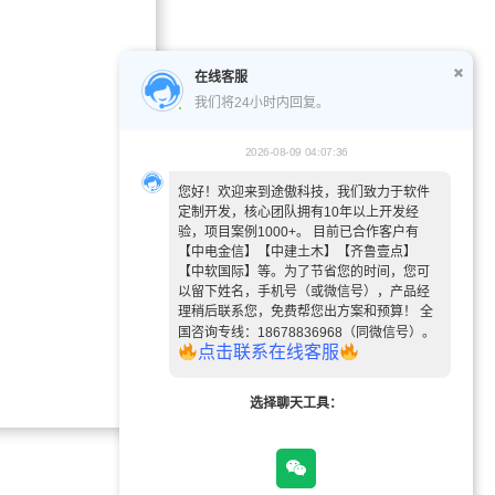
在线客服
我们将24小时内回复。
2026-08-09 04:07:36
您好！欢迎来到途傲科技，我们致力于软件
定制开发，核心团队拥有10年以上开发经
验，项目案例1000+。 目前已合作客户有
【中电金信】【中建土木】【齐鲁壹点】
【中软国际】等。为了节省您的时间，您可
以留下姓名，手机号（或微信号），产品经
理稍后联系您，免费帮您出方案和预算！ 全
国咨询专线：18678836968（同微信号）。
点
击
联
系
在
线
客
服
选择聊天工具：