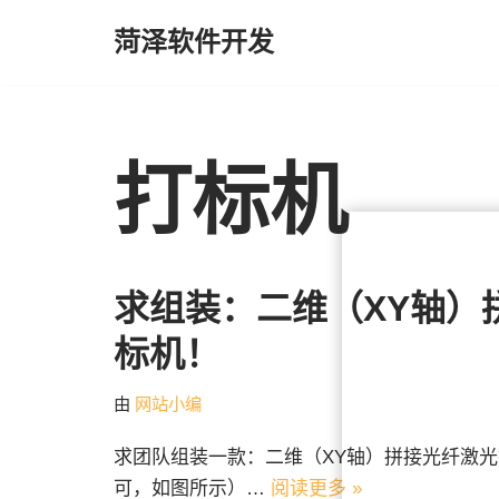
菏泽软件开发
跳
至
正
文
打标机
求组装：二维（XY轴）
标机！
由
网站小编
求团队组装一款：二维（XY轴）拼接光纤激
可，如图所示）…
阅读更多 »