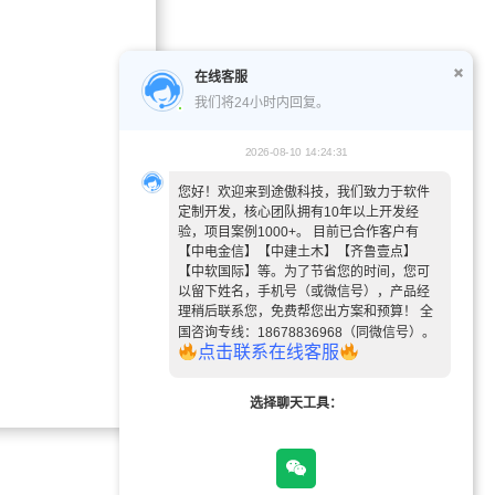
在线客服
我们将24小时内回复。
2026-08-10 14:24:31
您好！欢迎来到途傲科技，我们致力于软件
定制开发，核心团队拥有10年以上开发经
验，项目案例1000+。 目前已合作客户有
【中电金信】【中建土木】【齐鲁壹点】
【中软国际】等。为了节省您的时间，您可
以留下姓名，手机号（或微信号），产品经
理稍后联系您，免费帮您出方案和预算！ 全
国咨询专线：18678836968（同微信号）。
点
击
联
系
在
线
客
服
选择聊天工具：